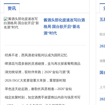
资讯
五
酱酒头部化提速改写白酒
格局 国台欲开启“新名
酒”时代
阳北
2
·
经典不老，西凤酒老绿瓶何以成为国民记忆
场暨
·
啤酒花与霞多丽的灵感碰撞，盒马再次探索葡萄酒品
·
湖光映绿洲，驼铃伴奔跑｜2026“金钻习酒”美
国
·
2026 ISGC大奖赛迎重大革新，重塑新时期
入千
·
草色连天处起跑，敕勒长风里相逢—2026“金钻
·
锚定欢聚时刻，知交酒携手谢霆锋以内容与场景书写
2