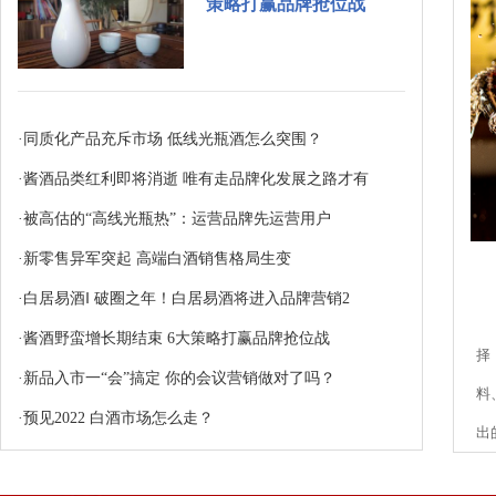
策略打赢品牌抢位战
·
同质化产品充斥市场 低线光瓶酒怎么突围？
·
酱酒品类红利即将消逝 唯有走品牌化发展之路才有
·
被高估的“高线光瓶热”：运营品牌先运营用户
·
新零售异军突起 高端白酒销售格局生变
·
白居易酒‖ 破圈之年！白居易酒将进入品牌营销2
·
酱酒野蛮增长期结束 6大策略打赢品牌抢位战
择
·
新品入市一“会”搞定 你的会议营销做对了吗？
料
·
预见2022 白酒市场怎么走？
出