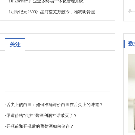
·
《JPZsystem》企业多终端一体化管理系统
是一
·
《明骨纪元2600》星河荒芜万般冷，唯我明骨照
数
关注
·
舌尖上的白酒：如何准确评价白酒在舌尖上的味道？
·
渠道价格“倒挂”酱酒利润神话破灭了？
·
开瓶前和开瓶后的葡萄酒如何储存？