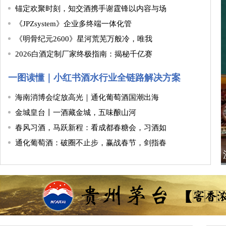
锚定欢聚时刻，知交酒携手谢霆锋以内容与场
《JPZsystem》企业多终端一体化管
《明骨纪元2600》星河荒芜万般冷，唯我
2026白酒定制厂家终极指南：揭秘千亿赛
一图读懂｜小红书酒水行业全链路解决方案
海南消博会绽放高光｜通化葡萄酒国潮出海
金城皇台丨一酒藏金城，五味酿山河
春风习酒，马跃新程：看成都春糖会，习酒如
通化葡萄酒：破圈不止步，赢战春节，剑指春