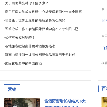
·
关于白葡萄品种你了解多少？
会，
·
牵手江南大学成立科研中心雄安保府酒业走向全国再
·
勃艮第：世界上最贵的葡萄酒是怎么来的
2
·
五粮液成一作！参编国际权威学会ACS专业图书已
全国
·
如何有效应对宿醉？
·
各地旅客掀起南非葡萄酒旅游热潮
白
·
济南白酒迎新一波涨价潮部分品牌重回千元时代
模化
·
国际化视野中的中国白酒
百
营销
酱酒野蛮增长期结束 6大