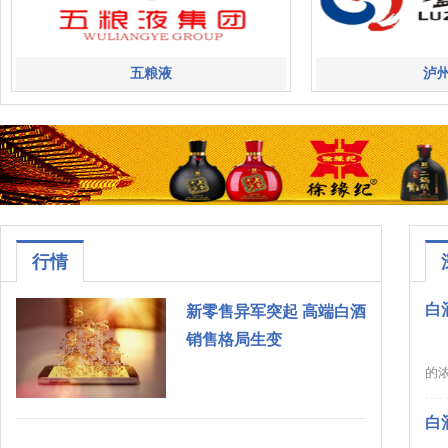
五粮液
泸
行情
白
新零售异军突起 高端白酒
销售格局生变
的浓
白