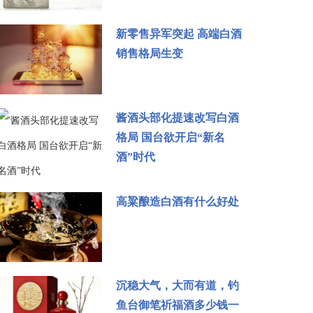
新零售异军突起 高端白酒
销售格局生变
酱酒头部化提速改写白酒
格局 国台欲开启“新名
酒”时代
高粱酿造白酒有什么好处
沉稳大气，大而有道，钓
鱼台御笔祈福酒多少钱一