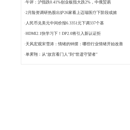
·
午评：沪指跌0.41%创业板指大跌2%，中俄贸易
·
2月险资调研热股出炉26家看上迈瑞医疗下阶段或掀
·
人民币兑美元中间价报6.3351元下调337个基
·
HDMI2.1快学习下！DP2.0将引入新认证拒
·
天风宏观宋雪涛：情绪的钟摆：哪些行业情绪开始改善
·
单霁翔：从“故宫看门人”到“世遗守望者”