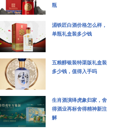
瓶
湄铁匠白酒价格怎么样，
单瓶礼盒装多少钱
五粮醇银装特渠版礼盒装
多少钱，值得入手吗
生肖酒演绎虎象归家，舍
得酒业再标舍得精神新注
解