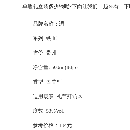
单瓶礼盒装多少钱呢?下面让我们一起来看一下
品牌名称：湄
系列: 铁 匠
省份: 贵州
净含量: 500ml(ltdjp)
香型: 酱香型
适用场景: 礼节拜访区
度数: 53%Vol.
参考价格：104元