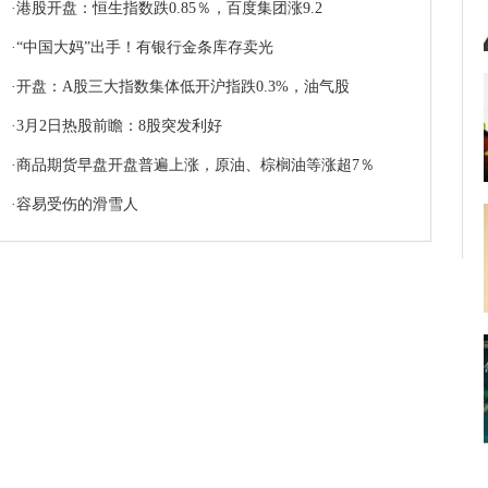
·
港股开盘：恒生指数跌0.85％，百度集团涨9.2
·
“中国大妈”出手！有银行金条库存卖光
·
开盘：A股三大指数集体低开沪指跌0.3%，油气股
·
3月2日热股前瞻：8股突发利好
·
商品期货早盘开盘普遍上涨，原油、棕榈油等涨超7％
·
容易受伤的滑雪人