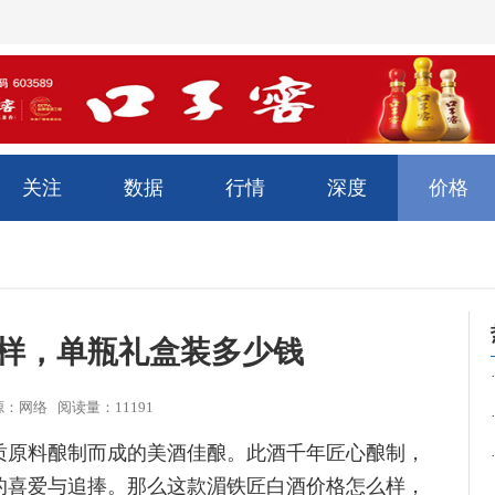
关注
数据
行情
深度
价格
样，单瓶礼盒装多少钱
02 来源：网络 阅读量：11191
质原料酿制而成的美酒佳酿。此酒千年匠心酿制，
的喜爱与追捧。那么这款湄铁匠白酒价格怎么样，