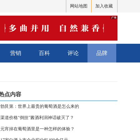
网站地图
加入收藏
营销
百科
评论
品牌
热点内容
·
勃艮第：世界上最贵的葡萄酒是怎么来的
·
渠道价格“倒挂”酱酒利润神话破灭了？
·
元宵掉在葡萄酒里是一种怎样的体验？