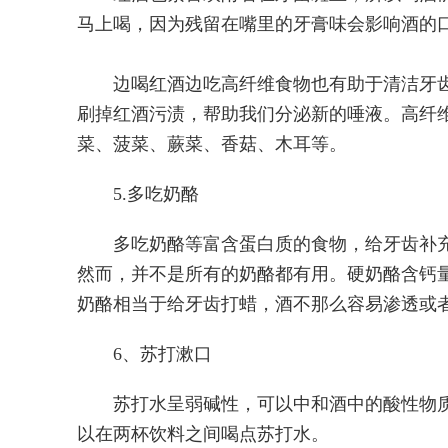
马上喝，因为残留在嘴里的牙膏味会影响酒的
边喝红酒边吃高纤维食物也有助于清洁牙
刷掉红酒污渍，帮助我们分泌新的唾液。高纤
菜、菠菜、蕨菜、香菇、木耳等。
5.多吃奶酪
多吃奶酪等富含蛋白质的食物，给牙齿补
然而，并不是所有的奶酪都有用。硬奶酪含钙
奶酪相当于给牙齿打蜡，酒不那么容易渗透或
6、苏打漱口
苏打水呈弱碱性，可以中和酒中的酸性物
以在两杯饮料之间喝点苏打水。