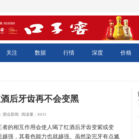
关注
数据
行情
深度
价格
红酒后牙齿再不会变黑
5 来源：酒业新闻 阅读量：8433
三者的相互作用会使人喝了红酒后牙齿变紫或变
质越强，其着色能力也就越强。虽然染完牙有点尴