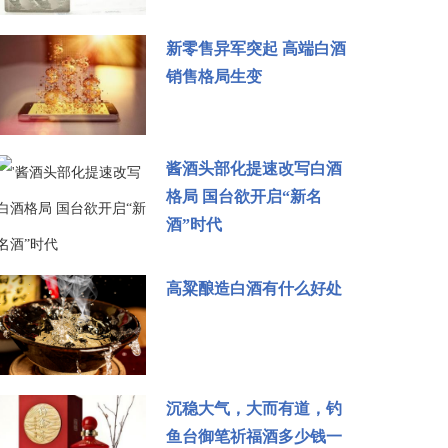
新零售异军突起 高端白酒
销售格局生变
酱酒头部化提速改写白酒
格局 国台欲开启“新名
酒”时代
高粱酿造白酒有什么好处
沉稳大气，大而有道，钓
鱼台御笔祈福酒多少钱一