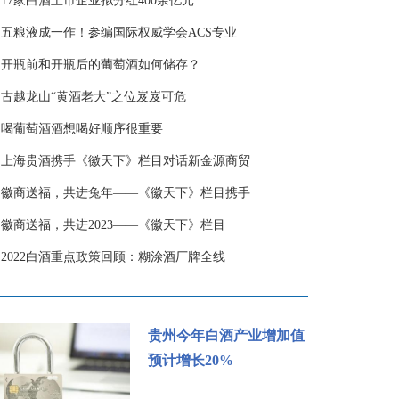
·
17家白酒上市企业拟分红400余亿元
·
五粮液成一作！参编国际权威学会ACS专业
·
开瓶前和开瓶后的葡萄酒如何储存？
·
古越龙山“黄酒老大”之位岌岌可危
·
喝葡萄酒酒想喝好顺序很重要
·
上海贵酒携手《徽天下》栏目对话新金源商贸
·
徽商送福，共进兔年——《徽天下》栏目携手
·
徽商送福，共进2023——《徽天下》栏目
·
2022白酒重点政策回顾：糊涂酒厂牌全线
贵州今年白酒产业增加值
预计增长20%