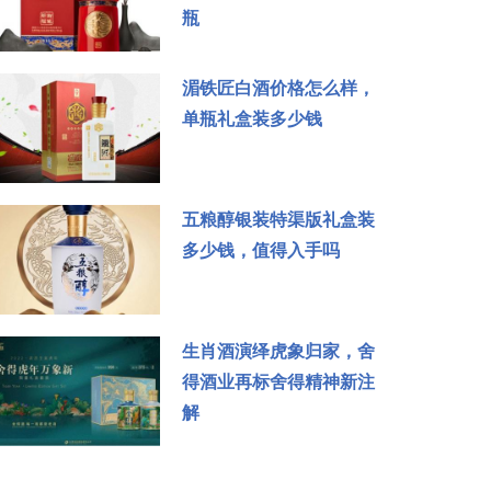
瓶
湄铁匠白酒价格怎么样，
单瓶礼盒装多少钱
五粮醇银装特渠版礼盒装
多少钱，值得入手吗
生肖酒演绎虎象归家，舍
得酒业再标舍得精神新注
解