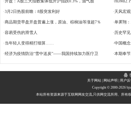
·
开盘：A股三大指数集体低开沪指跌0.3%，油气股
·
HDMI2
·
3月2日热股前瞻：8股突发利好
·
天风宏观
·
商品期货早盘开盘普遍上涨，原油、棕榈油等涨超7％
·
单霁翔：
·
容易受伤的滑雪人
·
历史罕见
·
当年轻人变得精打细算……
·
中国概念
·
经济为疫情防治“雪中送炭”——我国持续加力医疗卫
·
本期奉节
关于网站
|
网站声明
|
用户反
Copyright © 2000-
2026 b
本站所有资源来源于互联网网友交流,只供网交流所用、所有