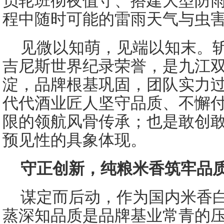
员轮班彻夜值守、搭建大型防
程中随时可能的雷雨天气与虫
见微以知萌，见端以知末。
吉尼斯世界纪录荣誉，是九江
淀，品牌根基巩固，团队实力
代代酒业匠人坚守品质、不懈
限的领航风骨传承；也是敢创
预见性的具象体现。
守正创新，纯粮米香筑牢品
谋定而后动，作为国内米香
蒸深知品质是品牌基业常青的