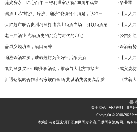
·
流光隽永，匠心百年 三得利世家庆祝100周年载誉
·
毕业季—
·
酱酒工艺“坤沙、碎沙、翻沙”傻傻分不清楚，认准三
·
【天人共
·
天猫超市联合贵州习酒打造线上婚酒专场，引领婚酒消
·
【天人共
·
老三届酒业 充满历史的沉淀与时代的印记
·
公告分红
·
品成义烧坊酒，满口留香
·
酱酒新势
·
追溯酱酒本源，成義燒坊为美好生活酿美酒
·
【天人共
·
寰九酒参展2023郑州糖酒会，推动与大北方市场客
·
成义烧坊
·
汇通达战略合作茅台家族白金酒 共谋消费者更高品质
·
《乘着大
关于网站
|
网站声明
|
用户反
Copyright © 2000-
2026 b
本站所有资源来源于互联网网友交流,只供网交流所用、所有