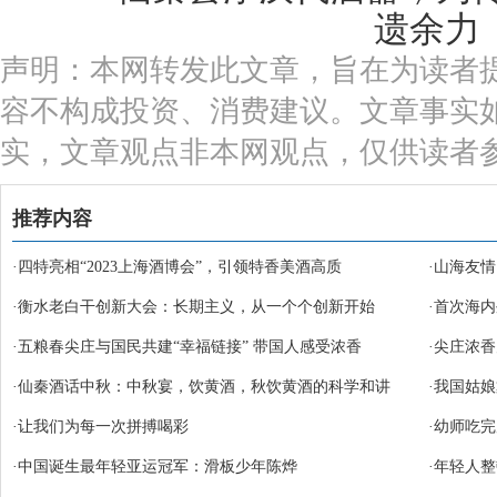
声明：本网转发此文章，旨在为读者
容不构成投资、消费建议。文章事实
实，文章观点非本网观点，仅供读者
推荐内容
·
四特亮相“2023上海酒博会”，引领特香美酒高质
·
山海友情
·
衡水老白干创新大会：长期主义，从一个个创新开始
·
首次海内
·
五粮春尖庄与国民共建“幸福链接” 带国人感受浓香
·
尖庄浓香
·
仙秦酒话中秋：中秋宴，饮黄酒，秋饮黄酒的科学和讲
·
我国姑娘
·
让我们为每一次拼搏喝彩
·
幼师吃完
·
中国诞生最年轻亚运冠军：滑板少年陈烨
·
年轻人整