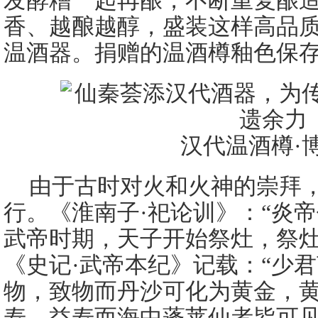
发酵糟一起再酿，不断重复酿
香、越酿越醇，盛装这样高品
温酒器。捐赠的温酒樽釉色保
汉代温酒樽·
由于古时对火和火神的崇拜
行。《淮南子·祀论训》：“炎
武帝时期，天子开始祭灶，祭
《史记·武帝本纪》记载：“少
物，致物而丹沙可化为黄金，
寿，益寿而海中蓬莱仙者皆可