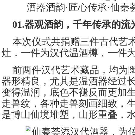
酒器酒韵·匠心传承·仙秦
01.器观酒韵，千年传承的流
本次仪式共捐赠三件古代艺
灶，一件为汉代温酒樽，一件
前两件汉代艺术藏品，均为
器形精良，尤其是温酒器经过
变得温润，底色不褪反而更加
走兽纹，各种走兽刻画细致，
是博山仙境堆塑，山形重叠，