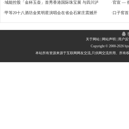
·
域能控股「金杯玉壶」首秀香港国际珠宝展 与四川泸
·
官宣 —
·
甲等20十八酒坊金奖明星演唱会在省会石家庄震撼开
·
口子窖首
关于网站
|
网站声明
|
用户反
Copyright © 2000-
2026 b
本站所有资源来源于互联网网友交流,只供网交流所用、所有