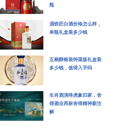
瓶
湄铁匠白酒价格怎么样，
单瓶礼盒装多少钱
五粮醇银装特渠版礼盒装
多少钱，值得入手吗
生肖酒演绎虎象归家，舍
得酒业再标舍得精神新注
解