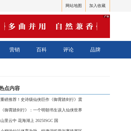
网站地图
加入收藏
营销
百科
评论
品牌
热点内容
·
重磅推荐！史诗级仙侠巨作《御霄踏剑行》震
·
《御霄踏剑行》：一个明朝书生误入仙侠世界
·
山里云中 花海湖上 2025ISGC 国