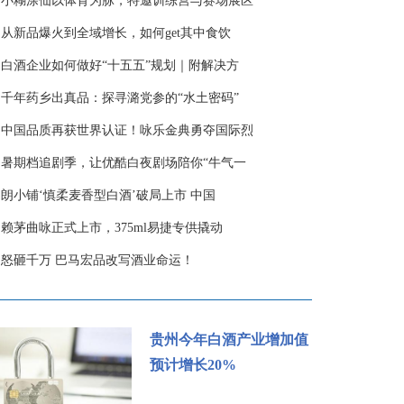
·
小糊涂仙以体育为脉，特邀训练营与赛场展区
·
从新品爆火到全域增长，如何get其中食饮
·
白酒企业如何做好“十五五”规划｜附解决方
·
千年药乡出真品：探寻潞党参的“水土密码”
·
中国品质再获世界认证！咏乐金典勇夺国际烈
·
暑期档追剧季，让优酷白夜剧场陪你“牛气一
·
朗小铺‘慎柔麦香型白酒’破局上市 中国
·
赖茅曲咏正式上市，375ml易捷专供撬动
·
怒砸千万 巴马宏品改写酒业命运！
贵州今年白酒产业增加值
预计增长20%