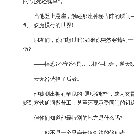
的“九死还魂草”。
当他登上悬崖，触碰那座神秘古阵的瞬间
剑、妖魔横行的世界!
朋友们，你们想过吗?如果你突然穿越到
做?
——惶恐?不安?还是……抓住机会，逆天改
云无咎选择了后者。
他被测出拥有罕见的“通明剑体”，成为玄
贬到寒铁矿洞做苦工，甚至还要承受同门的讥
但你们知道他最特别的地方是什么吗?
——他不是一个只会苦练剑法的修仙者。