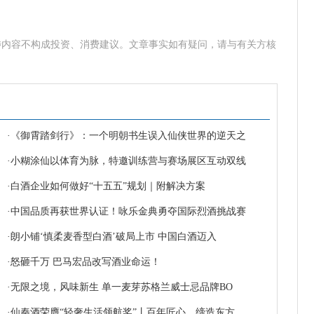
涉内容不构成投资、消费建议。文章事实如有疑问，请与有关方核
·
《御霄踏剑行》：一个明朝书生误入仙侠世界的逆天之
·
小糊涂仙以体育为脉，特邀训练营与赛场展区互动双线
·
白酒企业如何做好“十五五”规划｜附解决方案
·
中国品质再获世界认证！咏乐金典勇夺国际烈酒挑战赛
·
朗小铺‘慎柔麦香型白酒’破局上市 中国白酒迈入
·
怒砸千万 巴马宏品改写酒业命运！
·
无限之境，风味新生 单一麦芽苏格兰威士忌品牌BO
·
仙秦酒荣膺“轻奢生活领航奖”丨百年匠心，缔造东方