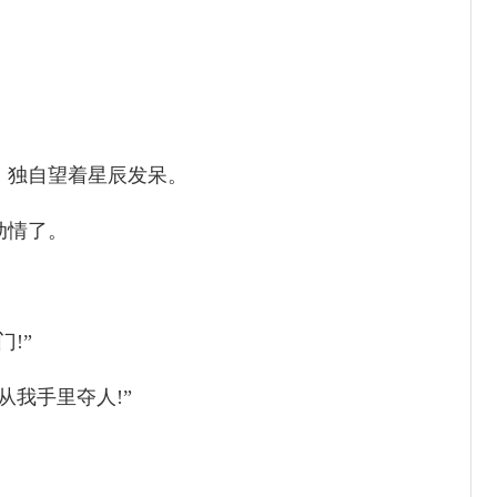
，独自望着星辰发呆。
动情了。
!”
从我手里夺人!”