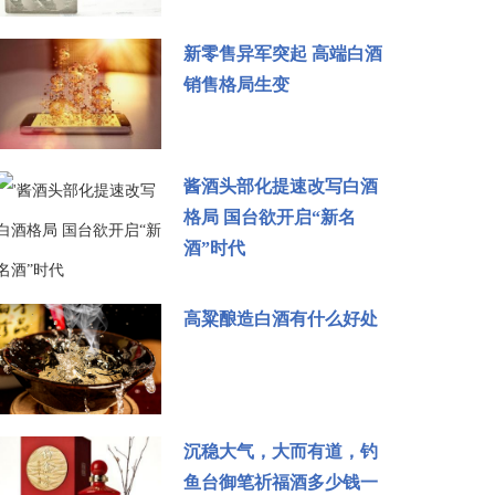
新零售异军突起 高端白酒
销售格局生变
酱酒头部化提速改写白酒
格局 国台欲开启“新名
酒”时代
高粱酿造白酒有什么好处
沉稳大气，大而有道，钓
鱼台御笔祈福酒多少钱一