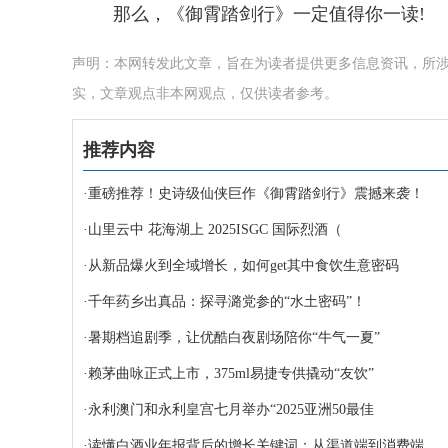
那么，《御霄踏剑行》一定值得你一读!
声明：本网转发此文章，旨在为读者提供更多信息资讯，所
实，文章观点非本网观点，仅供读者参考。
推荐内容
·
重磅推荐！史诗级仙侠巨作《御霄踏剑行》震撼来袭！
·
山里云中 花海湖上 2025ISGC 国际烈酒（
·
从新品爆火到全域增长，如何get其中食饮生意密码
·
千年药乡出真品：探寻潞党参的“水土密码”！
·
暑期档追剧季，让优酷白夜剧场陪你“牛气一夏”
·
赖茅曲咏正式上市，375ml易捷专供撬动“友饮”
·
永利澳门和永利皇宫七月举办“2025亚洲50最佳
·
读懂白酒业年报背后的增长关键词：从渠道端到消费端