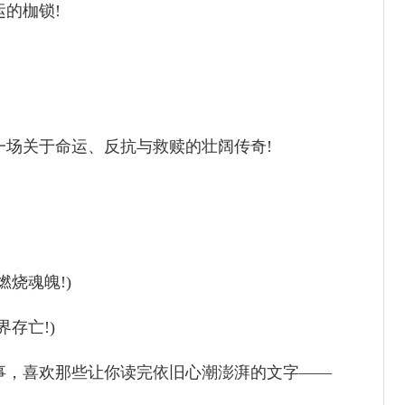
的枷锁!
一场关于命运、反抗与救赎的壮阔传奇!
烧魂魄!)
存亡!)
事，喜欢那些让你读完依旧心潮澎湃的文字——