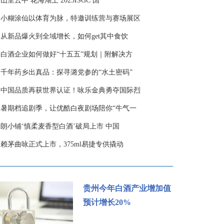
·
山里云中 花海湖上 2025ISGC 国
·
小糊涂仙以体育为脉，特邀训练营与赛场展区
·
从新品爆火到全域增长，如何get其中食饮
·
白酒企业如何做好“十五五”规划｜附解决方
·
千年药乡出真品：探寻潞党参的“水土密码”
·
中国品质再获世界认证！咏乐金典勇夺国际烈
·
暑期档追剧季，让优酷白夜剧场陪你“牛气一
·
朗小铺‘慎柔麦香型白酒’破局上市 中国
·
赖茅曲咏正式上市，375ml易捷专供撬动
贵州今年白酒产业增加值
预计增长20%