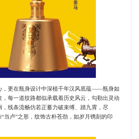
心，更在瓶身设计中深植千年汉风底蕴——瓶身如
纹，每一道纹路都似承载着历史风云，勾勒出灵动
炯，线条流畅仿若正蓄力破束缚、踏九霄，尽
饰“当卢”之形，纹饰古朴苍劲，如岁月镌刻的印