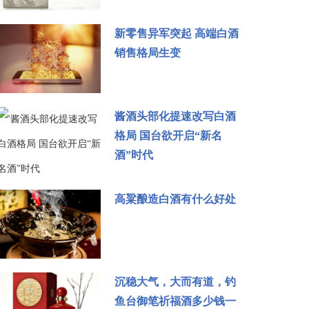
新零售异军突起 高端白酒
销售格局生变
酱酒头部化提速改写白酒
格局 国台欲开启“新名
酒”时代
高粱酿造白酒有什么好处
沉稳大气，大而有道，钓
鱼台御笔祈福酒多少钱一