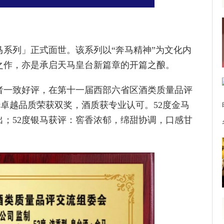
马系列」正式面世。该系列以“奔马精神”为文化内
意之作，亦是承启天马皇台新篇章的开篇之酿。
者一致好评，在第十一届西部六省区酒类质量品评
借卓越品质荣获双奖，酒质获专业认可。52度金马
；52度银马获评：窖香浓郁，绵甜协调，口感甘