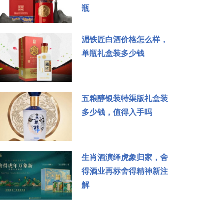
瓶
湄铁匠白酒价格怎么样，
单瓶礼盒装多少钱
五粮醇银装特渠版礼盒装
多少钱，值得入手吗
生肖酒演绎虎象归家，舍
得酒业再标舍得精神新注
解