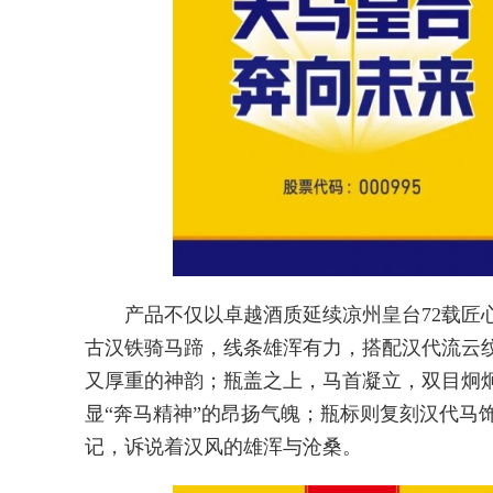
产品不仅以卓越酒质延续凉州皇台72载匠
古汉铁骑马蹄，线条雄浑有力，搭配汉代流云
又厚重的神韵；瓶盖之上，马首凝立，双目炯
显“奔马精神”的昂扬气魄；瓶标则复刻汉代马
记，诉说着汉风的雄浑与沧桑。