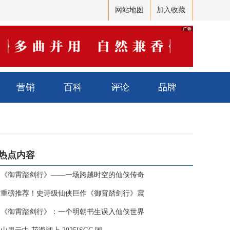
网站地图
加入收藏
营销
百科
评论
品牌
热点内容
·
《御霄踏剑行》——一场跨越时空的仙侠传奇
·
重磅推荐！史诗级仙侠巨作《御霄踏剑行》震
·
《御霄踏剑行》：一个明朝书生误入仙侠世界