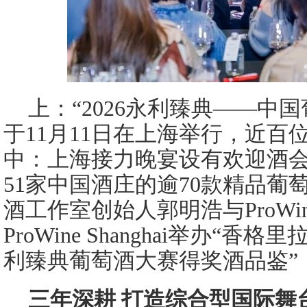
上：“2026永利臻典——中
于11月11日在上海举行，近百
中：上海接力晚宴设有欢迎酒
51家中国酒庄的逾70款精品葡
酒工作室创始人郭明浩与ProWin
ProWine Shanghai举办“
利臻典葡萄酒大赛得奖酒品鉴”
三年深耕 打造综合型国际舞