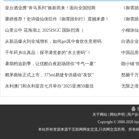
·
皇台酒业携“奔马系列”焕新而来！面向全国招商
·
《御霄踏
·
重磅推荐！史诗级仙侠巨作《御霄踏剑行》震撼来袭！
·
《御霄踏
·
山里云中 花海湖上 2025ISGC 国际烈酒（
·
小糊涂仙
·
从新品爆火到全域增长，如何get其中食饮生意密码
·
白酒企业
·
千年药乡出真品：探寻潞党参的“水土密码”！
·
中国品质
·
暑期档追剧季，让优酷白夜剧场陪你“牛气一夏”
·
朗小铺‘
·
赖茅曲咏正式上市，375ml易捷专供撬动“友饮”
·
怒砸千万
·
永利澳门和永利皇宫七月举办“2025亚洲50最佳
·
无限之境
关于网站
|
网站声明
|
用户反
Copyright © 2000-
2026 b
本站所有资源来源于互联网网友交流,只供网交流所用、所有