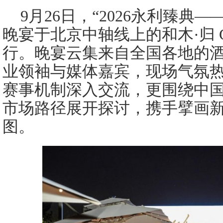
9月26日，“2026永利臻典
晚宴于北京中轴线上的和木·归 Gui
行。晚宴云集来自全国各地的
业领袖与媒体嘉宾，现场气氛
赛事机制深入交流，更围绕中
市场路径展开探讨，携手擘画
图。