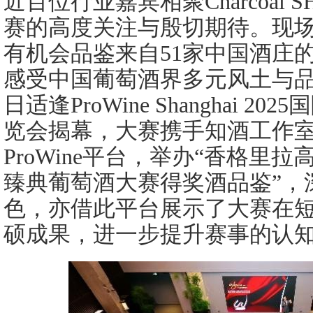
近百位行业嘉宾相聚Charcoal
赛的高度关注与殷切期待。现
有机会品鉴来自51家中国酒庄的
感受中国葡萄酒界多元风土与
日适逢ProWine Shanghai 
览会揭幕，大赛携手知酒工作
ProWine平台，举办“香格里
臻典葡萄酒大赛得奖酒品鉴”，
色，亦借此平台展示了大赛在
硕成果，进一步提升赛事的认