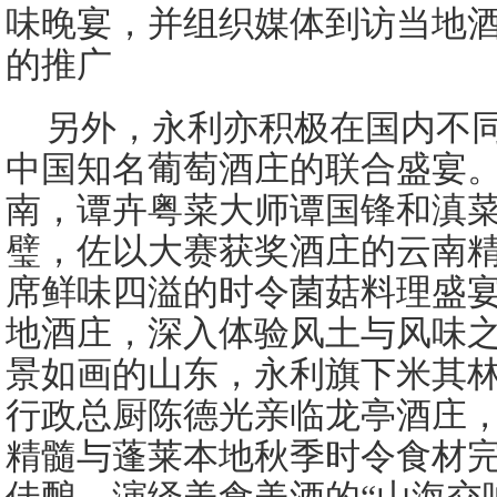
味晚宴，并组织媒体到访当地
的推广
另外，永利亦积极在国内不
中国知名葡萄酒庄的联合盛宴。
南，谭卉粤菜大师谭国锋和滇
璧，佐以大赛获奖酒庄的云南
席鲜味四溢的时令菌菇料理盛
地酒庄，深入体验风土与风味之
景如画的山东，永利旗下米其
行政总厨陈德光亲临龙亭酒庄
精髓与蓬莱本地秋季时令食材