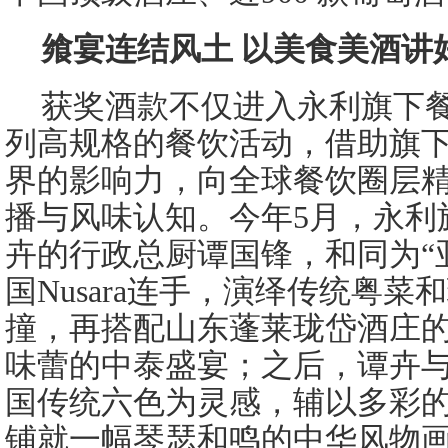
飨宴连结风土 以美食美酒讲
获奖酒款不仅进入永利旗下
列高规格的餐饮活动，借助旗
界的影响力，向全球餐饮圈层
播与风味认知。今年5月，永利
卉的行政总厨谭国锋，和同为“亚
国Nusara连手，演绎传统粤
撞，再搭配山东蓬莱珑岱酒庄
味蕾的中泰盛宴；之后，谭卉与上
国传统六色为灵感，辅以多彩
铺就一幅琴瑟和鸣的中华风物